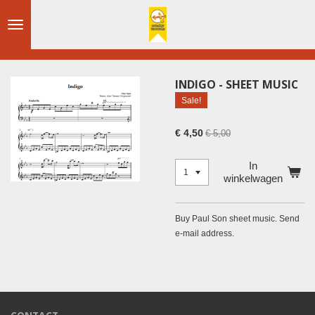
Ga
direct
naar
de
hoofdinhoud
INDIGO - SHEET MUSIC
Sale!
€ 4,50
€ 5,00
In
winkelwagen
Buy Paul Son sheet music. Send
e-mail address.