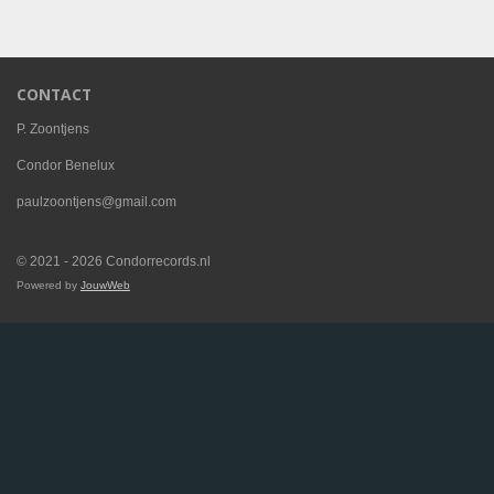
CONTACT
P. Zoontjens
Condor Benelux
paulzoontjens@gmail.com
© 2021 - 2026 Condorrecords.nl
Powered by
JouwWeb