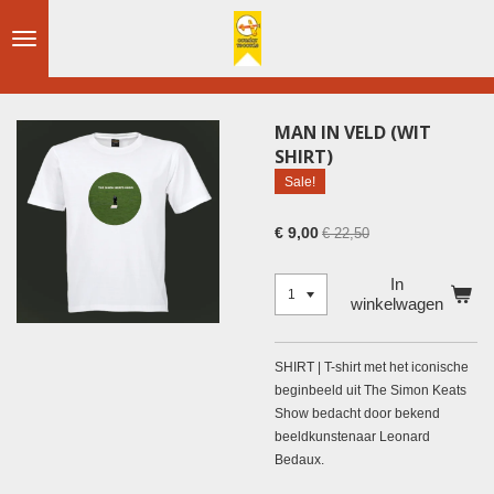
Ga
direct
naar
de
hoofdinhoud
MAN IN VELD (WIT
SHIRT)
Sale!
€ 9,00
€ 22,50
In
winkelwagen
SHIRT | T-shirt met het iconische
beginbeeld uit The Simon Keats
Show bedacht door bekend
beeldkunstenaar Leonard
Bedaux.